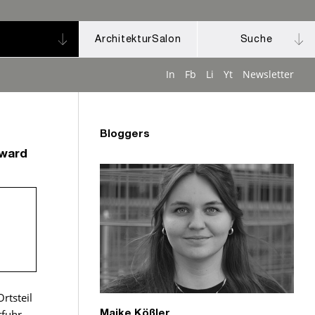
ArchitekturSalon
Suche
In
Fb
Li
Yt
Newsletter
Bloggers
Award
rtsteil
rfuhr
Maike Kößler