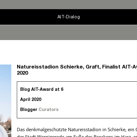
AIT-Dialog
Natureisstadion Schierke, Graft, Finalist AIT-
2020
Blog AIT-Award at 6
April 2020
Blogger
Curators
Das denkmalgeschützte Natureisstadion in Schierke, ein O
der Stadt Wernigerode am Fuße des Brockens im Harz, e