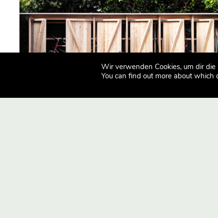
Wir verwenden Cookies, um dir die 
You can find out more about which 
AIT-DIALOG
ARCHITE
AIT-Dialog
ArchitekturS
Bei den Mühren 70
Bei den Müh