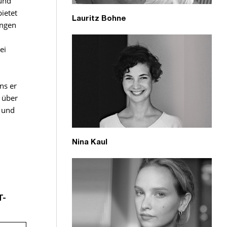
 und
ietet
Lauritz Bohne
ungen
ei
ns er
s über
n und
Nina Kaul
T-