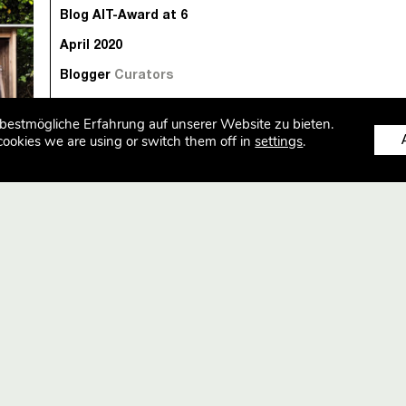
Blog AIT-Award at 6
April 2020
Blogger
Curators
bestmögliche Erfahrung auf unserer Website zu bieten.
Für ein Ferienhaus im niederländischen Küstenort Oostk
cookies we are using or switch them off in
settings
.
gestalteten Aretz Dürr Architektur aus Köln ein Gartenh
Verstauen von Fahrrädern und Gartengeräten. Vorgaben
ein natürlicher Baustoff wie Holz, der ohne Pflege ausk
Gleichzeitig sollte die ohnehin schon kleine Gartenfläche 
noch weiter minimiert werden.
Zum Artikel
KTURSALON
NEWSLETTER
alon
Jeden Monat plant und organisi
Installation von frundgallina
ren 70
Dialog national und global zah