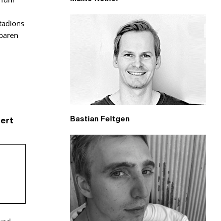
tadions
lbaren
Bastian Feltgen
bert