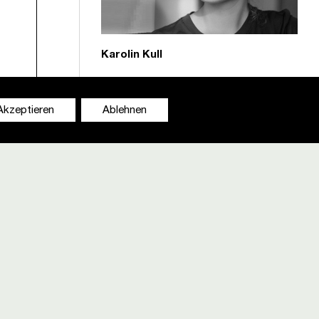
Karolin Kull
apelle
Akzeptieren
Ablehnen
aus zum
 waren
ommt.
nicht
Florian Berger
DISCLAIMER
ert AIT-
Team
lreiche
Kontakt