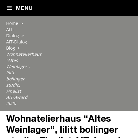
MENU
Home
>
AIT-
Dialog
>
AIT-Dialog
Blog
>
Wohnatelierhaus
“Altes
Weinlager”,
lilitt
bollinger
studio,
Finalist
AIT-Award
2020
Wohnatelierhaus “Altes
Weinlager”, lilitt bollinger