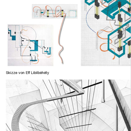
Skizze von Eff Libilbéhéty