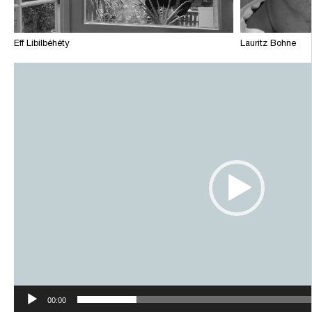
Eff Libilbéhéty
Lauritz Bohne
Video-
Player
00:00