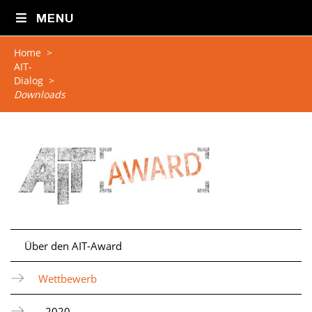
MENU
Home
>
AIT-
Dialog
>
Downloads
Über den AIT-Award
Wettbewerb
2020