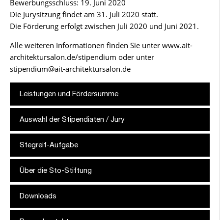
Bewerbungsschluss: 19. Juni 2020
Die Jurysitzung findet am 31. Juli 2020 statt.
Die Förderung erfolgt zwischen Juli 2020 und Juni 2021.
Alle weiteren Informationen finden Sie unter
www.ait-
architektursalon.de/stipendium
oder unter
stipendium@ait-architektursalon.de
Leistungen und Fördersumme
Auswahl der Stipendiaten / Jury
Stegreif-Aufgabe
Über die Sto-Stiftung
Downloads