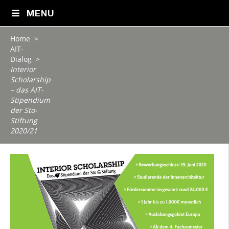
MENU
Home
>
AIT-
Dialog
>
Interior
Scholarship
– das AIT-
Stipendium
der Sto-
Stiftung
2020/21