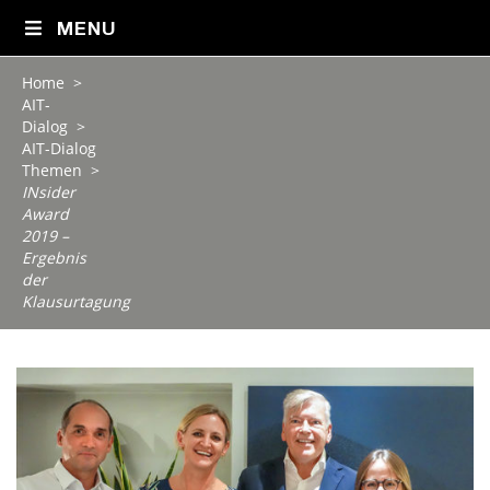
MENU
Home
>
AIT-
Dialog
>
AIT-Dialog
Themen
>
INsider
Award
2019 –
Ergebnis
der
Klausurtagung