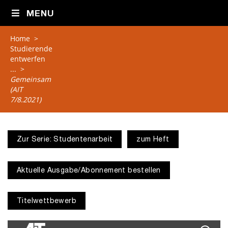
MENU
Home
>
Studierende
entwerfen
...
>
Gemeinsam
(AIT
7/8.2021)
Zur Serie: Studentenarbeit
zum Heft
Aktuelle Ausgabe/Abonnement bestellen
Titelwettbewerb