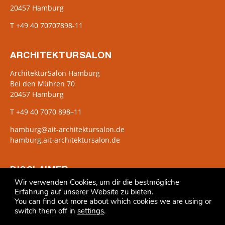
20457 Hamburg
T +49 40 70707898-11
ARCHITEKTURSALON
ArchitekturSalon Hamburg
Bei den Mühren 70
20457 Hamburg
T +49 40 7070 898–11
hamburg@ait-architektursalon.de
hamburg.ait-architektursalon.de
DISCLAIMER
Wir verwenden Cookies, um dir die bestmögliche
Widerruf
Erfahrung auf unserer Website zu bieten.
Kontakt
You can find out more about which cookies we are using or
Datenschutz
switch them off in
settings
.
Impressum