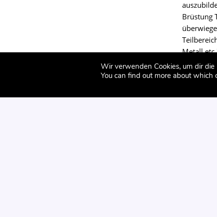
auszubilde
Brüstung 
überwiege
Teilbereic
Metall et
Seiten Öff
Wir verwenden Cookies, um dir die 
Erschließ
You can find out more about which 
sowohl al
Planung de
verändert 
einzubinde
einzubinde
Raum könn
sind beim
auszuführ
Eingang mi
AIT-DIALOG
ARCHITE
Ticketverk
AIT-Dialog
ArchitekturS
Umkleideka
Bei den Mühren 70
Bei den Müh
Dachterras