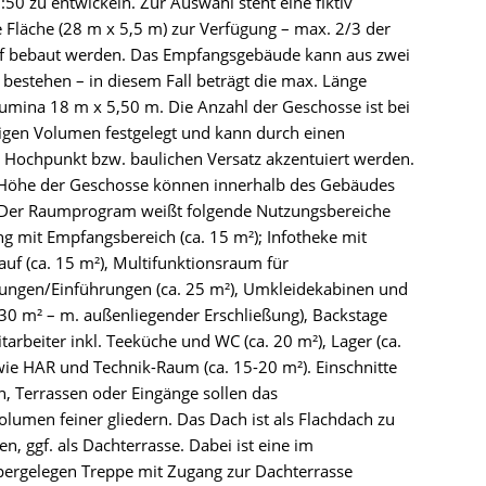
50 zu entwickeln. Zur Auswahl steht eine fiktiv
Fläche (28 m x 5,5 m) zur Verfügung – max. 2/3 der
rf bebaut werden. Das Empfangsgebäude kann aus zwei
estehen – in diesem Fall beträgt die max. Länge
umina 18 m x 5,50 m. Die Anzahl der Geschosse ist bei
ligen Volumen festgelegt und kann durch einen
n Hochpunkt bzw. baulichen Versatz akzentuiert werden.
e Höhe der Geschosse können innerhalb des Gebäudes
. Der Raumprogram weißt folgende Nutzungsbereiche
ng mit Empfangsbereich (ca. 15 m²); Infotheke mit
auf (ca. 15 m²), Multifunktionsraum für
ngen/Einführungen (ca. 25 m²), Umkleidekabinen und
30 m² – m. außenliegender Erschließung), Backstage
tarbeiter inkl. Teeküche und WC (ca. 20 m²), Lager (ca.
ie HAR und Technik-Raum (ca. 15-20 m²). Einschnitte
n, Terrassen oder Eingänge sollen das
umen feiner gliedern. Das Dach ist als Flachdach zu
en, ggf. als Dachterrasse. Dabei ist eine im
ergelegen Treppe mit Zugang zur Dachterrasse