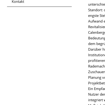
Kontakt
unterschie
Standort: 
engste Ste
Aufwand e
Revitalisi
Calenberge
Bedeutung 
dem begrü
Darüber hi
Institutio
profitiere
Rademacher
Zuschauert
Planung vo
Projektbet
Ein Empfan
Nutzer der
integriert