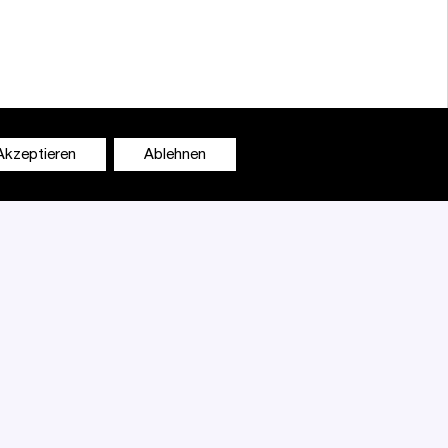
Akzeptieren
Ablehnen
DISCLAIMER
ert AIT-
Team
lreiche
Kontakt