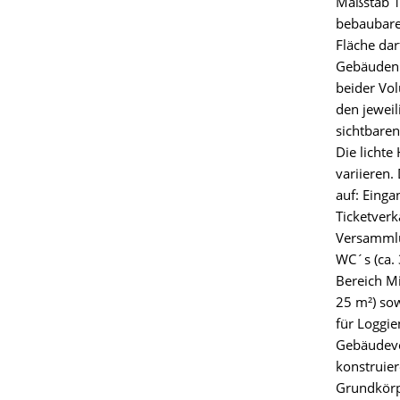
Maßstab 1:
bebaubare 
Fläche da
Gebäuden b
beider Vol
den jewei
sichtbare
Die licht
variieren
auf: Einga
Ticketverk
Versammlu
WC´s (ca. 
Bereich Mi
25 m²) sow
für Loggie
Gebäudevol
konstruier
Grundkörp