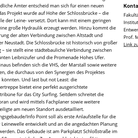
dliche Ämter entscheid man sich für einen neuen
Konta
das Projekt wurde auf Höhe der Schlossbrücke – die
Fakult
lle der Leine- versetzt. Dort kann mit einem geringen
Instit
ine große Hydraulik erzeugt werden. Hinzu kommt die
Entwer
erung der alten Verbindung zwischen Altstadt und
Prof. 
r Neustadt. Die Schlossbrücke ist historisch von großer
Link z
– sie stellt eine städtebauliche Verbindung zwischen
nten Leibnizufer und die Promenade Hohes Ufer.
naus befinden sich die VHS, der Marstall sowie weitere
nen, die durchaus von den Synergien des Projektes
n könnten. Und last but not Least: die
treppe bietet eine perfekt ausgerichtete
ribüne für das City Surfing. Seitdem schreitet die
ran und wird mittels Fachplaner sowie weitere
eiligte am neuen Standort ausdetailliert.
gsgebäude/Info Point soll als erste Anlaufstelle für die
 Leinewelle entwickelt und an die angedachten Planung
 werden. Das Gebäude ist am Parkplatzt Schloßstraße im