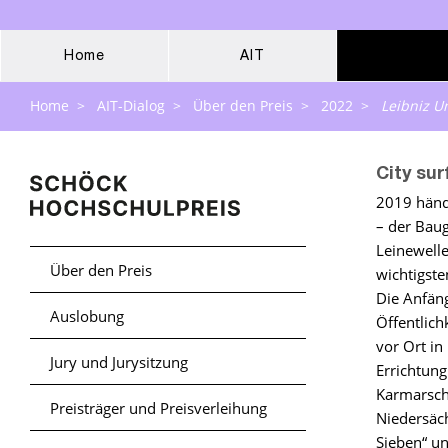
Home
AIT
Home
>
AIT-Dialog
>
Über den Preis
>
2022
>
Leibniz U
City sur
2019 händ
– der Bau
Leinewelle
Über den Preis
wichtigste
Die Anfän
Auslobung
Öffentlich
vor Ort in
Jury und Jurysitzung
Errichtung
Karmarsch
Preisträger und Preisverleihung
Niedersäch
Sieben“ un