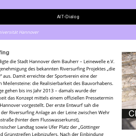
AIT-Dialog
niversität Hannover
fing
igte die Stadt Hannover dem Bauherr – Leinewelle e.V.
genehmigung des bekannten Riversurfing Projektes „die
“ aus. Damit erreichte der Sportverein eine der
n Meilensteine: die Realisierbarkeit des Bauvorhabens.
ge gehen bis ins Jahr 2013 – damals wurde der
keit das Konzept mittels einem offiziellen Pressetermin
 Hannover vorgestellt. Der erste Entwurf sah die
 der Riversurfing Anlage an der Leine zwischen Wehr
straße (hinter dem Flusswasserkunst),
sischer Landtag sowie Ufer Platz der „Göttinger
d Grünstreifen Leibnizufers. Nach der Einbindung