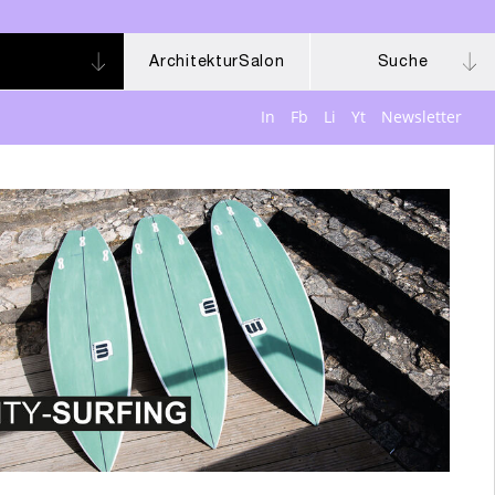
ArchitekturSalon
Suche
In
Fb
Li
Yt
Newsletter