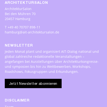
ARCHITEKTURSALON
ArchitekturSalon
Bei den Mühren 70
20457 Hamburg
T +49 40 70707 898-11
hamburg@ait-architektursalon.de
NEWSLETTER
Jeden Monat plant und organisiert AIT-Dialog national und
global zahlreiche redaktionelle Veranstaltungen –
angefangen bei Ausstellungen über Architekturkongresse-
und symposien bis hin zu Wettbewerben, Workshops,
Roadshows, Fokusgruppen und Erkundungen.
Jetzt Newsletter abonnieren
DISCLAIMER
Team