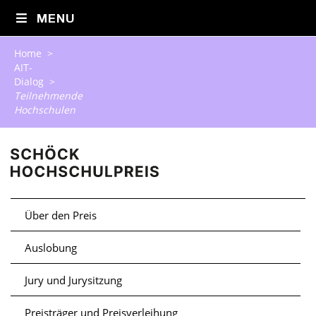
MENU
Home
>
AIT-
Dialog
>
Teilnehmende
Hochschulen
Über den Preis
Auslobung
Jury und Jurysitzung
Preisträger und Preisverleihung