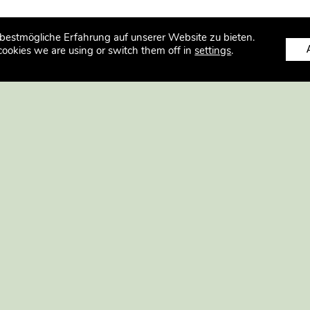
bestmögliche Erfahrung auf unserer Website zu bieten.
cookies we are using or switch them off in
settings
.
OG
ARCHITEKTURSALON
 für Knowhow-Transfer
ArchitekturSalon Hamburg
tur und Bauwesen mbH
Bei den Mühren 70
20457 Hamburg
ren 70
T +49 40 7070 898–11
urg