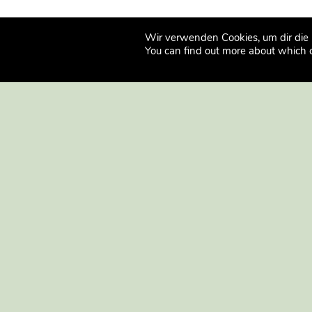
Wir verwenden Cookies, um dir die 
You can find out more about which 
AIT
AIT-DIAL
Verlagsanstalt Alexander Koch GmbH
Gesellschaft
Redaktion AIT
in Architek
Fasanenweg 18
AIT-Dialog
70771 Leinfelden-Echterdingen
Bei den Müh
20457 Hamb
T +49 711 7591-286