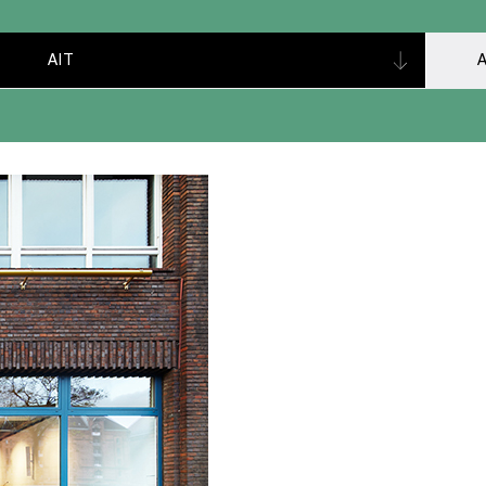
AIT
A