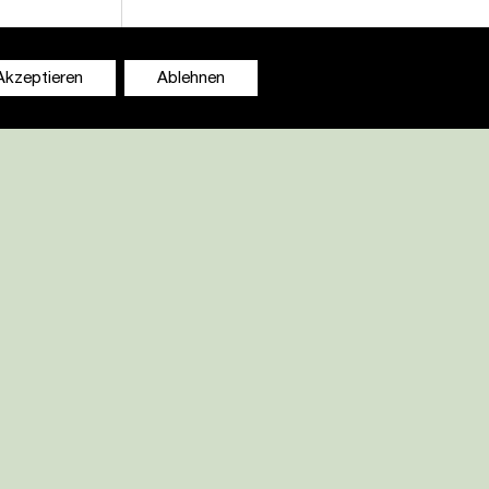
Akzeptieren
Ablehnen
DISCLAIMER
Widerruf
Kontakt
Datenschutz
Impressum